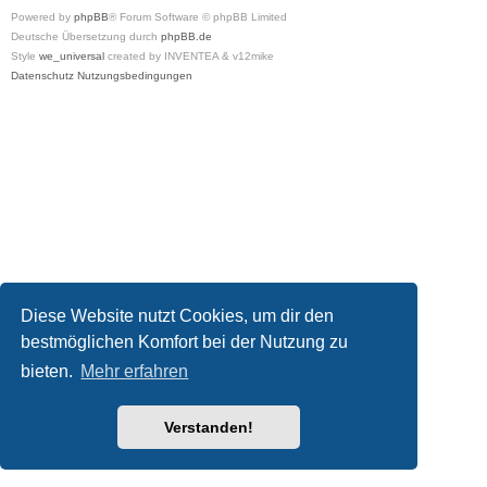
Powered by
phpBB
® Forum Software © phpBB Limited
Deutsche Übersetzung durch
phpBB.de
Style
we_universal
created by INVENTEA & v12mike
Datenschutz
Nutzungsbedingungen
Diese Website nutzt Cookies, um dir den
bestmöglichen Komfort bei der Nutzung zu
bieten.
Mehr erfahren
Verstanden!