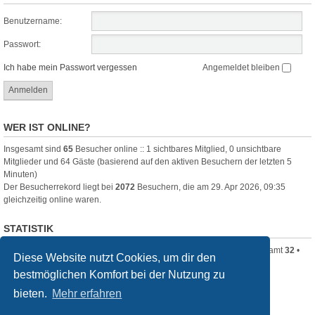
Benutzername:
Passwort:
Ich habe mein Passwort vergessen
Angemeldet bleiben
WER IST ONLINE?
Insgesamt sind
65
Besucher online :: 1 sichtbares Mitglied, 0 unsichtbare
Mitglieder und 64 Gäste (basierend auf den aktiven Besuchern der letzten 5
Minuten)
Der Besucherrekord liegt bei
2072
Besuchern, die am 29. Apr 2026, 09:35
gleichzeitig online waren.
STATISTIK
Beiträge insgesamt
1816
• Themen insgesamt
105
• Mitglieder insgesamt
32
•
Diese Website nutzt Cookies, um dir den
Unser neuestes Mitglied:
mitimos767
bestmöglichen Komfort bei der Nutzung zu
filmquiz.de
Alle Foren
bieten.
Mehr erfahren