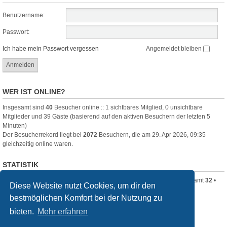
Benutzername:
Passwort:
Ich habe mein Passwort vergessen
Angemeldet bleiben
WER IST ONLINE?
Insgesamt sind
40
Besucher online :: 1 sichtbares Mitglied, 0 unsichtbare
Mitglieder und 39 Gäste (basierend auf den aktiven Besuchern der letzten 5
Minuten)
Der Besucherrekord liegt bei
2072
Besuchern, die am 29. Apr 2026, 09:35
gleichzeitig online waren.
STATISTIK
Beiträge insgesamt
1816
• Themen insgesamt
105
• Mitglieder insgesamt
32
•
Diese Website nutzt Cookies, um dir den
Unser neuestes Mitglied:
mitimos767
bestmöglichen Komfort bei der Nutzung zu
filmquiz.de
Alle Foren
bieten.
Mehr erfahren