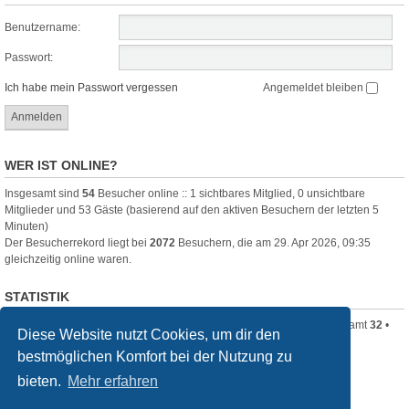
Benutzername:
Passwort:
Ich habe mein Passwort vergessen
Angemeldet bleiben
WER IST ONLINE?
Insgesamt sind
54
Besucher online :: 1 sichtbares Mitglied, 0 unsichtbare
Mitglieder und 53 Gäste (basierend auf den aktiven Besuchern der letzten 5
Minuten)
Der Besucherrekord liegt bei
2072
Besuchern, die am 29. Apr 2026, 09:35
gleichzeitig online waren.
STATISTIK
Beiträge insgesamt
1816
• Themen insgesamt
105
• Mitglieder insgesamt
32
•
Diese Website nutzt Cookies, um dir den
Unser neuestes Mitglied:
mitimos767
bestmöglichen Komfort bei der Nutzung zu
filmquiz.de
Alle Foren
bieten.
Mehr erfahren