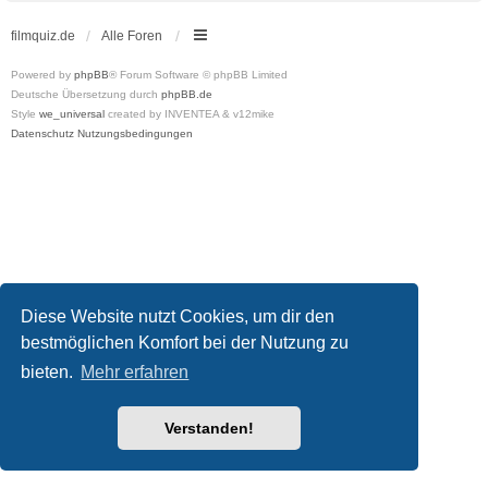
filmquiz.de
Alle Foren
Powered by
phpBB
® Forum Software © phpBB Limited
Deutsche Übersetzung durch
phpBB.de
Style
we_universal
created by INVENTEA & v12mike
Datenschutz
Nutzungsbedingungen
Diese Website nutzt Cookies, um dir den
bestmöglichen Komfort bei der Nutzung zu
bieten.
Mehr erfahren
Verstanden!