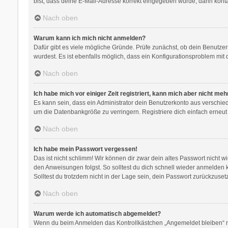
bist, dass deine E-Mail-Adresse korrekt eingegeben wurde, dann kontak
Nach oben
Warum kann ich mich nicht anmelden?
Dafür gibt es viele mögliche Gründe. Prüfe zunächst, ob dein Benutzer
wurdest. Es ist ebenfalls möglich, dass ein Konfigurationsproblem mit 
Nach oben
Ich habe mich vor einiger Zeit registriert, kann mich aber nicht me
Es kann sein, dass ein Administrator dein Benutzerkonto aus verschie
um die Datenbankgröße zu verringern. Registriere dich einfach erneut
Nach oben
Ich habe mein Passwort vergessen!
Das ist nicht schlimm! Wir können dir zwar dein altes Passwort nicht 
den Anweisungen folgst. So solltest du dich schnell wieder anmelden
Solltest du trotzdem nicht in der Lage sein, dein Passwort zurückzuse
Nach oben
Warum werde ich automatisch abgemeldet?
Wenn du beim Anmelden das Kontrollkästchen „Angemeldet bleiben“ nic