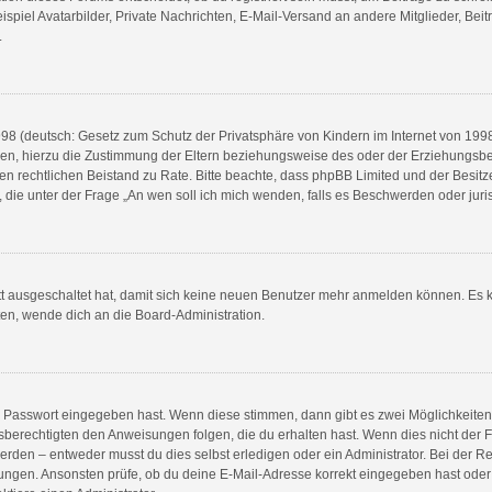
spiel Avatarbilder, Private Nachrichten, E-Mail-Versand an andere Mitglieder, Beit
.
8 (deutsch: Gesetz zum Schutz der Privatsphäre von Kindern im Internet von 1998) 
n, hierzu die Zustimmung der Eltern beziehungsweise des oder der Erziehungsberec
e einen rechtlichen Beistand zu Rate. Bitte beachte, dass phpBB Limited und der Bes
en, die unter der Frage „An wen soll ich mich wenden, falls es Beschwerden oder ju
ett ausgeschaltet hat, damit sich keine neuen Benutzer mehr anmelden können. Es 
ten, wende dich an die Board-Administration.
ge Passwort eingegeben hast. Wenn diese stimmen, dann gibt es zwei Möglichkeit
sberechtigten den Anweisungen folgen, die du erhalten hast. Wenn dies nicht der Fal
en – entweder musst du dies selbst erledigen oder ein Administrator. Bei der Regist
ungen. Ansonsten prüfe, ob du deine E-Mail-Adresse korrekt eingegeben hast oder 