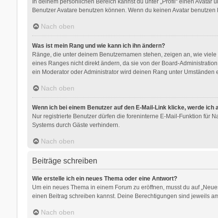
In deinem persönlichen Bereich kannst du unter „Profil“ einen Avatar
Benutzer Avatare benutzen können. Wenn du keinen Avatar benutzen kan
Nach oben
Was ist mein Rang und wie kann ich ihn ändern?
Ränge, die unter deinem Benutzernamen stehen, zeigen an, wie viele B
eines Ranges nicht direkt ändern, da sie von der Board-Administratio
ein Moderator oder Administrator wird deinen Rang unter Umständen e
Nach oben
Wenn ich bei einem Benutzer auf den E-Mail-Link klicke, werde ich
Nur registrierte Benutzer dürfen die foreninterne E-Mail-Funktion für
Systems durch Gäste verhindern.
Nach oben
Beiträge schreiben
Wie erstelle ich ein neues Thema oder eine Antwort?
Um ein neues Thema in einem Forum zu eröffnen, musst du auf „Neues Th
einen Beitrag schreiben kannst. Deine Berechtigungen sind jeweils am 
Nach oben