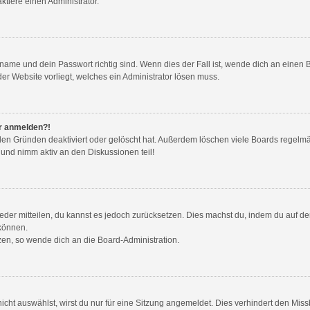
tiere einen Administrator.
name und dein Passwort richtig sind. Wenn dies der Fall ist, wende dich an einen 
der Website vorliegt, welches ein Administrator lösen muss.
hr anmelden?!
den Gründen deaktiviert oder gelöscht hat. Außerdem löschen viele Boards regelmäß
 und nimm aktiv an den Diskussionen teil!
wieder mitteilen, du kannst es jedoch zurücksetzen. Dies machst du, indem du auf d
 können.
tzen, so wende dich an die Board-Administration.
ht auswählst, wirst du nur für eine Sitzung angemeldet. Dies verhindert den Mis