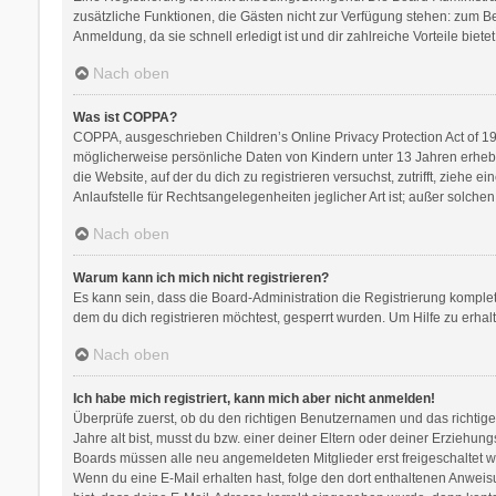
zusätzliche Funktionen, die Gästen nicht zur Verfügung stehen: zum Bei
Anmeldung, da sie schnell erledigt ist und dir zahlreiche Vorteile bietet
Nach oben
Was ist COPPA?
COPPA, ausgeschrieben Children’s Online Privacy Protection Act of 199
möglicherweise persönliche Daten von Kindern unter 13 Jahren erhebe
die Website, auf der du dich zu registrieren versuchst, zutrifft, zieh
Anlaufstelle für Rechtsangelegenheiten jeglicher Art ist; außer solch
Nach oben
Warum kann ich mich nicht registrieren?
Es kann sein, dass die Board-Administration die Registrierung kompl
dem du dich registrieren möchtest, gesperrt wurden. Um Hilfe zu erhal
Nach oben
Ich habe mich registriert, kann mich aber nicht anmelden!
Überprüfe zuerst, ob du den richtigen Benutzernamen und das richti
Jahre alt bist, musst du bzw. einer deiner Eltern oder deiner Erziehung
Boards müssen alle neu angemeldeten Mitglieder erst freigeschaltet werd
Wenn du eine E-Mail erhalten hast, folge den dort enthaltenen Anweis