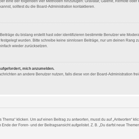
 über eine der folgenden vier Methoden hinzufügen: Gravatar, Galerie, Remote ode
nst, solltest du die Board-Administration kontaktieren.
eiträge du bislang erstellt hast oder identifizieren bestimmte Benutzer wie Mode
n festgelegt wurden. Bitte schreibe keine sinnlosen Beiträge, nur um deinen Rang
infach wieder zurücksetzen.
 aufgefordert, mich anzumelden.
 Nachrichten an andere Benutzer nutzen, falls diese von der Board-Administration 
ema“ klicken. Um auf einen Beitrag zu antworten, musst du auf „Antworten“ klicken
Ende der Foren- und der Beitragsansicht aufgelistet. Z. B. „Du darfst neue Themen 