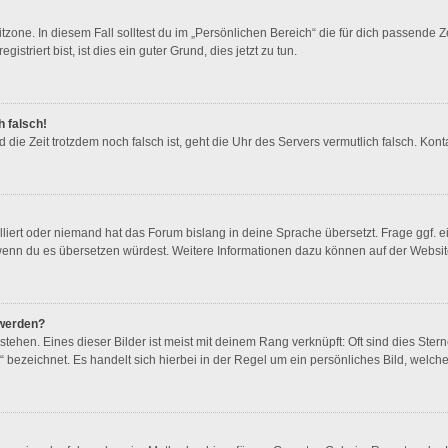
zone. In diesem Fall solltest du im „Persönlichen Bereich“ die für dich passende Ze
triert bist, ist dies ein guter Grund, dies jetzt zu tun.
h falsch!
und die Zeit trotzdem noch falsch ist, geht die Uhr des Servers vermutlich falsch. K
lliert oder niemand hat das Forum bislang in deine Sprache übersetzt. Frage ggf. e
en, wenn du es übersetzen würdest. Weitere Informationen dazu können auf der Websi
 werden?
ehen. Eines dieser Bilder ist meist mit deinem Rang verknüpft: Oft sind dies Ster
 bezeichnet. Es handelt sich hierbei in der Regel um ein persönliches Bild, welche