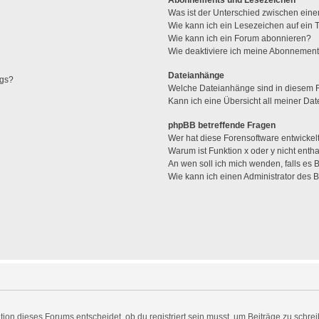
Abonnements und Lesezeichen
Was ist der Unterschied zwischen ei
Wie kann ich ein Lesezeichen auf ein
Wie kann ich ein Forum abonnieren?
Wie deaktiviere ich meine Abonnemen
Dateianhänge
ags?
Welche Dateianhänge sind in diesem 
Kann ich eine Übersicht all meiner Da
phpBB betreffende Fragen
Wer hat diese Forensoftware entwickel
Warum ist Funktion x oder y nicht enth
An wen soll ich mich wenden, falls es
Wie kann ich einen Administrator des 
n dieses Forums entscheidet, ob du registriert sein musst, um Beiträge zu schreiben.