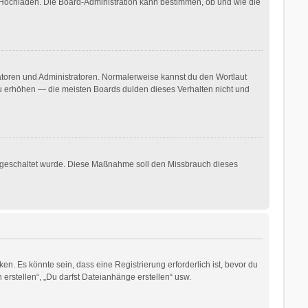
r Hochladen. Die Board-Administration kann bestimmen, ob und wie die
ratoren und Administratoren. Normalerweise kannst du den Wortlaut
 zu erhöhen — die meisten Boards dulden dieses Verhalten nicht und
freigeschaltet wurde. Diese Maßnahme soll den Missbrauch dieses
. Es könnte sein, dass eine Registrierung erforderlich ist, bevor du
erstellen“, „Du darfst Dateianhänge erstellen“ usw.