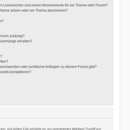
nem Lesezeichen und einem Abonnements für ein Thema oder Forum?
 Thema setzen oder ein Thema abonnieren?
ts?
Forum zulässig?
teianhänge erhalten?
t?
alten?
 Beschwerden oder juristische Anfragen zu diesem Forum gibt?
Boards kontaktieren?
 Auf jeden Fall erhältst du als registriertes Mitglied Zugriff auf