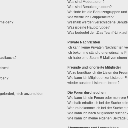
Was sind Moderatoren?
Was sind Benutzergruppen?
Wo finde ich die Benutzergruppen und w
Wie werde ich Gruppenleiter?
anmelden?!
Weshalb werden verschiedene Benutzer
Was ist eine Hauptgruppe?
Was bedeutet der „Das Team“-Link auf 
Private Nachrichten
Ich kann keine Privaten Nachrichten ve
Ich bekomme ständig unerwünschte Pri
 auftaucht?
Ich habe eine Spam-E-Mail von einem M
Freunde und ignorierte Mitglieder
alsch!
Wozu benötige ich die Listen der Freun
Wie kann ich Mitglieder zur Liste der F
erden?
wieder aus den Listen entfernen?
Die Foren durchsuchen
fgefordert, mich anzumelden.
Wie kann ich ein Forum oder mehrere
Weshalb erhalte ich bei der Suche kei
Warum bekomme ich bei der Suche ein
Wie kann ich nach Mitgliedern suchen
Wie kann ich meine eigenen Beiträge