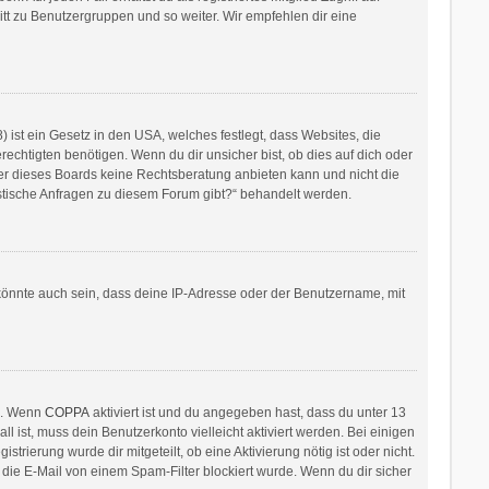
ritt zu Benutzergruppen und so weiter. Wir empfehlen dir eine
ist ein Gesetz in den USA, welches festlegt, dass Websites, die
htigten benötigen. Wenn du dir unsicher bist, ob dies auf dich oder
itzer dieses Boards keine Rechtsberatung anbieten kann und nicht die
ristische Anfragen zu diesem Forum gibt?“ behandelt werden.
könnte auch sein, dass deine IP-Adresse oder der Benutzername, mit
en. Wenn
COPPA
aktiviert ist und du angegeben hast, dass du unter 13
l ist, muss dein Benutzerkonto vielleicht aktiviert werden. Bei einigen
rierung wurde dir mitgeteilt, ob eine Aktivierung nötig ist oder nicht.
die E-Mail von einem Spam-Filter blockiert wurde. Wenn du dir sicher