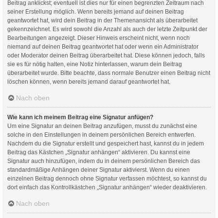
Beitrag anklickst; eventuell ist dies nur für einen begrenzten Zeitraum nach
seiner Erstellung möglich. Wenn bereits jemand auf deinen Beitrag
geantwortet hat, wird dein Beitrag in der Themenansicht als überarbeitet
gekennzeichnet. Es wird sowohl die Anzahl als auch der letzte Zeitpunkt der
Bearbeitungen angezeigt. Dieser Hinweis erscheint nicht, wenn noch
niemand auf deinen Beitrag geantwortet hat oder wenn ein Administrator
oder Moderator deinen Beitrag überarbeitet hat. Diese können jedoch, falls
sie es für nötig halten, eine Notiz hinterlassen, warum dein Beitrag
überarbeitet wurde. Bitte beachte, dass normale Benutzer einen Beitrag nicht
löschen können, wenn bereits jemand darauf geantwortet hat.
Nach oben
Wie kann ich meinem Beitrag eine Signatur anfügen?
Um eine Signatur an deinen Beitrag anzufügen, musst du zunächst eine
solche in den Einstellungen in deinem persönlichen Bereich entwerfen.
Nachdem du die Signatur erstellt und gespeichert hast, kannst du in jedem
Beitrag das Kästchen „Signatur anhängen“ aktivieren. Du kannst eine
Signatur auch hinzufügen, indem du in deinem persönlichen Bereich das
standardmäßige Anhängen deiner Signatur aktivierst. Wenn du einen
einzelnen Beitrag dennoch ohne Signatur verfassen möchtest, so kannst du
dort einfach das Kontrollkästchen „Signatur anhängen“ wieder deaktivieren.
Nach oben