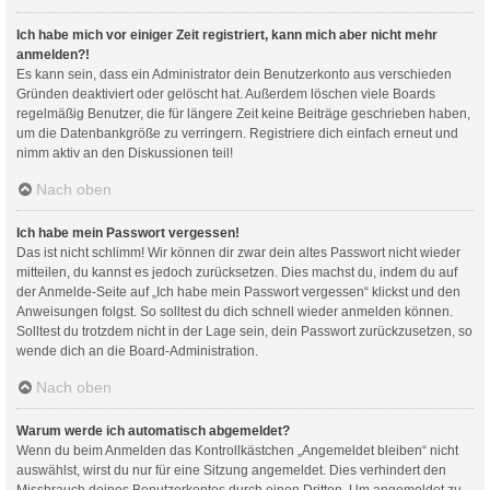
Ich habe mich vor einiger Zeit registriert, kann mich aber nicht mehr
anmelden?!
Es kann sein, dass ein Administrator dein Benutzerkonto aus verschieden
Gründen deaktiviert oder gelöscht hat. Außerdem löschen viele Boards
regelmäßig Benutzer, die für längere Zeit keine Beiträge geschrieben haben,
um die Datenbankgröße zu verringern. Registriere dich einfach erneut und
nimm aktiv an den Diskussionen teil!
Nach oben
Ich habe mein Passwort vergessen!
Das ist nicht schlimm! Wir können dir zwar dein altes Passwort nicht wieder
mitteilen, du kannst es jedoch zurücksetzen. Dies machst du, indem du auf
der Anmelde-Seite auf „Ich habe mein Passwort vergessen“ klickst und den
Anweisungen folgst. So solltest du dich schnell wieder anmelden können.
Solltest du trotzdem nicht in der Lage sein, dein Passwort zurückzusetzen, so
wende dich an die Board-Administration.
Nach oben
Warum werde ich automatisch abgemeldet?
Wenn du beim Anmelden das Kontrollkästchen „Angemeldet bleiben“ nicht
auswählst, wirst du nur für eine Sitzung angemeldet. Dies verhindert den
Missbrauch deines Benutzerkontos durch einen Dritten. Um angemeldet zu