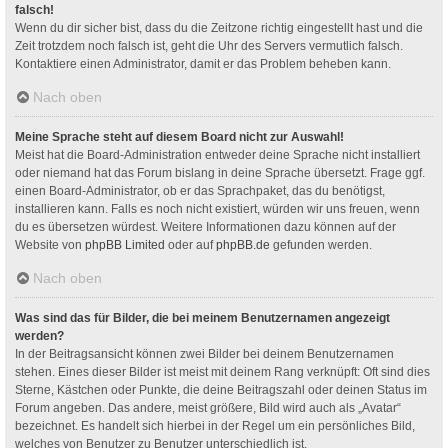
falsch!
Wenn du dir sicher bist, dass du die Zeitzone richtig eingestellt hast und die
Zeit trotzdem noch falsch ist, geht die Uhr des Servers vermutlich falsch.
Kontaktiere einen Administrator, damit er das Problem beheben kann.
Nach oben
Meine Sprache steht auf diesem Board nicht zur Auswahl!
Meist hat die Board-Administration entweder deine Sprache nicht installiert
oder niemand hat das Forum bislang in deine Sprache übersetzt. Frage ggf.
einen Board-Administrator, ob er das Sprachpaket, das du benötigst,
installieren kann. Falls es noch nicht existiert, würden wir uns freuen, wenn
du es übersetzen würdest. Weitere Informationen dazu können auf der
Website von
phpBB Limited
oder auf
phpBB.de
gefunden werden.
Nach oben
Was sind das für Bilder, die bei meinem Benutzernamen angezeigt
werden?
In der Beitragsansicht können zwei Bilder bei deinem Benutzernamen
stehen. Eines dieser Bilder ist meist mit deinem Rang verknüpft: Oft sind dies
Sterne, Kästchen oder Punkte, die deine Beitragszahl oder deinen Status im
Forum angeben. Das andere, meist größere, Bild wird auch als „Avatar“
bezeichnet. Es handelt sich hierbei in der Regel um ein persönliches Bild,
welches von Benutzer zu Benutzer unterschiedlich ist.