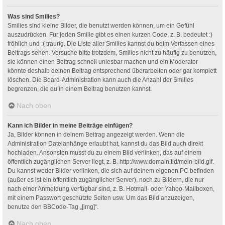
Was sind Smilies?
Smilies sind kleine Bilder, die benutzt werden können, um ein Gefühl
auszudrücken. Für jeden Smilie gibt es einen kurzen Code, z. B. bedeutet :)
fröhlich und :( traurig. Die Liste aller Smilies kannst du beim Verfassen eines
Beitrags sehen. Versuche bitte trotzdem, Smilies nicht zu häufig zu benutzen,
sie können einen Beitrag schnell unlesbar machen und ein Moderator
könnte deshalb deinen Beitrag entsprechend überarbeiten oder gar komplett
löschen. Die Board-Administration kann auch die Anzahl der Smilies
begrenzen, die du in einem Beitrag benutzen kannst.
Nach oben
Kann ich Bilder in meine Beiträge einfügen?
Ja, Bilder können in deinem Beitrag angezeigt werden. Wenn die
Administration Dateianhänge erlaubt hat, kannst du das Bild auch direkt
hochladen. Ansonsten musst du zu einem Bild verlinken, das auf einem
öffentlich zugänglichen Server liegt, z. B. http://www.domain.tld/mein-bild.gif.
Du kannst weder Bilder verlinken, die sich auf deinem eigenen PC befinden
(außer es ist ein öffentlich zugänglicher Server), noch zu Bildern, die nur
nach einer Anmeldung verfügbar sind, z. B. Hotmail- oder Yahoo-Mailboxen,
mit einem Passwort geschützte Seiten usw. Um das Bild anzuzeigen,
benutze den BBCode-Tag „[img]“.
Nach oben