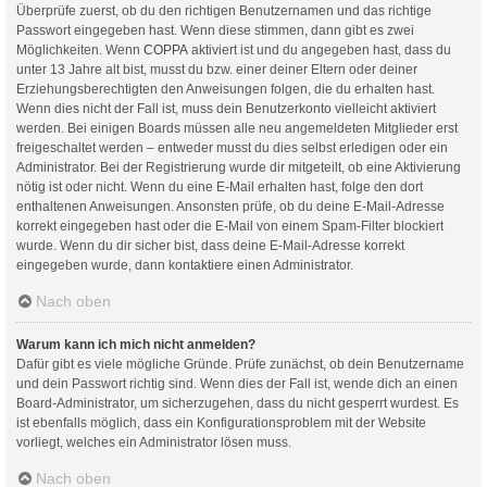
Überprüfe zuerst, ob du den richtigen Benutzernamen und das richtige
Passwort eingegeben hast. Wenn diese stimmen, dann gibt es zwei
Möglichkeiten. Wenn
COPPA
aktiviert ist und du angegeben hast, dass du
unter 13 Jahre alt bist, musst du bzw. einer deiner Eltern oder deiner
Erziehungsberechtigten den Anweisungen folgen, die du erhalten hast.
Wenn dies nicht der Fall ist, muss dein Benutzerkonto vielleicht aktiviert
werden. Bei einigen Boards müssen alle neu angemeldeten Mitglieder erst
freigeschaltet werden – entweder musst du dies selbst erledigen oder ein
Administrator. Bei der Registrierung wurde dir mitgeteilt, ob eine Aktivierung
nötig ist oder nicht. Wenn du eine E-Mail erhalten hast, folge den dort
enthaltenen Anweisungen. Ansonsten prüfe, ob du deine E-Mail-Adresse
korrekt eingegeben hast oder die E-Mail von einem Spam-Filter blockiert
wurde. Wenn du dir sicher bist, dass deine E-Mail-Adresse korrekt
eingegeben wurde, dann kontaktiere einen Administrator.
Nach oben
Warum kann ich mich nicht anmelden?
Dafür gibt es viele mögliche Gründe. Prüfe zunächst, ob dein Benutzername
und dein Passwort richtig sind. Wenn dies der Fall ist, wende dich an einen
Board-Administrator, um sicherzugehen, dass du nicht gesperrt wurdest. Es
ist ebenfalls möglich, dass ein Konfigurationsproblem mit der Website
vorliegt, welches ein Administrator lösen muss.
Nach oben