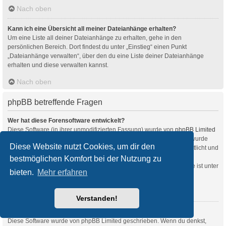
Nach oben
Kann ich eine Übersicht all meiner Dateianhänge erhalten?
Um eine Liste all deiner Dateianhänge zu erhalten, gehe in den
persönlichen Bereich. Dort findest du unter „Einstieg“ einen Punkt
„Dateianhänge verwalten“, über den du eine Liste deiner Dateianhänge
erhalten und diese verwalten kannst.
Nach oben
phpBB betreffende Fragen
Wer hat diese Forensoftware entwickelt?
Diese Software (in ihrer unmodifizierten Fassung) wurde von
phpBB Limited
entwickelt und veröffentlicht. Sie ist urheberrechtlich geschützt. Sie wurde
Diese Website nutzt Cookies, um dir den
unter der GNU General Public License, Version 2 (GPL-2.0) veröffentlicht und
kann frei vertrieben werden. Weitere Details findest du
bestmöglichen Komfort bei der Nutzung zu
auf der Seite von phpBB Limited
. Eine deutschsprachige Anlaufstelle ist unter
bieten.
Mehr erfahren
phpBB.de
zu finden.
Nach oben
Verstanden!
Warum ist Funktion x oder y nicht enthalten?
Diese Software wurde von phpBB Limited geschrieben. Wenn du denkst,