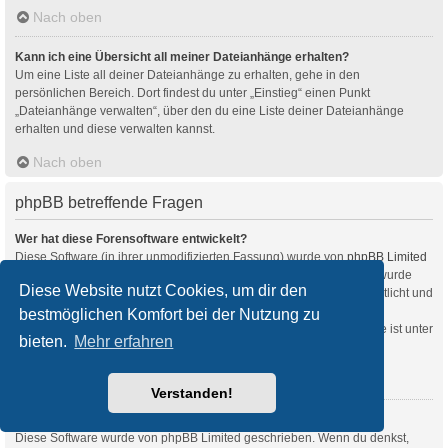
Nach oben
Kann ich eine Übersicht all meiner Dateianhänge erhalten?
Um eine Liste all deiner Dateianhänge zu erhalten, gehe in den
persönlichen Bereich. Dort findest du unter „Einstieg“ einen Punkt
„Dateianhänge verwalten“, über den du eine Liste deiner Dateianhänge
erhalten und diese verwalten kannst.
Nach oben
phpBB betreffende Fragen
Wer hat diese Forensoftware entwickelt?
Diese Software (in ihrer unmodifizierten Fassung) wurde von
phpBB Limited
entwickelt und veröffentlicht. Sie ist urheberrechtlich geschützt. Sie wurde
Diese Website nutzt Cookies, um dir den
unter der GNU General Public License, Version 2 (GPL-2.0) veröffentlicht und
kann frei vertrieben werden. Weitere Details findest du
bestmöglichen Komfort bei der Nutzung zu
auf der Seite von phpBB Limited
. Eine deutschsprachige Anlaufstelle ist unter
bieten.
Mehr erfahren
phpBB.de
zu finden.
Nach oben
Verstanden!
Warum ist Funktion x oder y nicht enthalten?
Diese Software wurde von phpBB Limited geschrieben. Wenn du denkst,