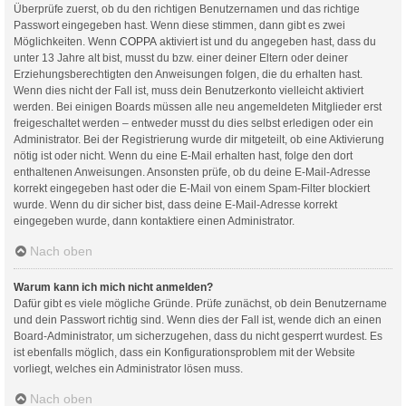
Überprüfe zuerst, ob du den richtigen Benutzernamen und das richtige
Passwort eingegeben hast. Wenn diese stimmen, dann gibt es zwei
Möglichkeiten. Wenn
COPPA
aktiviert ist und du angegeben hast, dass du
unter 13 Jahre alt bist, musst du bzw. einer deiner Eltern oder deiner
Erziehungsberechtigten den Anweisungen folgen, die du erhalten hast.
Wenn dies nicht der Fall ist, muss dein Benutzerkonto vielleicht aktiviert
werden. Bei einigen Boards müssen alle neu angemeldeten Mitglieder erst
freigeschaltet werden – entweder musst du dies selbst erledigen oder ein
Administrator. Bei der Registrierung wurde dir mitgeteilt, ob eine Aktivierung
nötig ist oder nicht. Wenn du eine E-Mail erhalten hast, folge den dort
enthaltenen Anweisungen. Ansonsten prüfe, ob du deine E-Mail-Adresse
korrekt eingegeben hast oder die E-Mail von einem Spam-Filter blockiert
wurde. Wenn du dir sicher bist, dass deine E-Mail-Adresse korrekt
eingegeben wurde, dann kontaktiere einen Administrator.
Nach oben
Warum kann ich mich nicht anmelden?
Dafür gibt es viele mögliche Gründe. Prüfe zunächst, ob dein Benutzername
und dein Passwort richtig sind. Wenn dies der Fall ist, wende dich an einen
Board-Administrator, um sicherzugehen, dass du nicht gesperrt wurdest. Es
ist ebenfalls möglich, dass ein Konfigurationsproblem mit der Website
vorliegt, welches ein Administrator lösen muss.
Nach oben