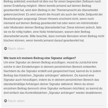
Beitrag anklickst; eventuell ist dies nur für einen begrenzten Zeitraum nach
seiner Erstellung möglich. Wenn bereits jemand auf deinen Beitrag
geantwortet hat, wird dein Beitrag in der Themenansicht als überarbeitet
gekennzeichnet. Es wird sowohl die Anzahl als auch der letzte Zeitpunkt der
Bearbeitungen angezeigt. Dieser Hinweis erscheint nicht, wenn noch
niemand auf deinen Beitrag geantwortet hat oder wenn ein Administrator
oder Moderator deinen Beitrag überarbeitet hat. Diese können jedoch, falls
sie es für nötig halten, eine Notiz hinterlassen, warum dein Beitrag
überarbeitet wurde. Bitte beachte, dass normale Benutzer einen Beitrag nicht
löschen können, wenn bereits jemand darauf geantwortet hat.
Nach oben
Wie kann ich meinem Beitrag eine Signatur anfügen?
Um eine Signatur an deinen Beitrag anzufügen, musst du zunächst eine
solche in den Einstellungen in deinem persönlichen Bereich entwerfen.
Nachdem du die Signatur erstellt und gespeichert hast, kannst du in jedem
Beitrag das Kästchen „Signatur anhängen“ aktivieren. Du kannst eine
Signatur auch hinzufügen, indem du in deinem persönlichen Bereich das
standardmäßige Anhängen deiner Signatur aktivierst. Wenn du einen
einzelnen Beitrag dennoch ohne Signatur verfassen möchtest, so kannst du
dort einfach das Kontrollkästchen „Signatur anhängen“ wieder deaktivieren.
Nach oben