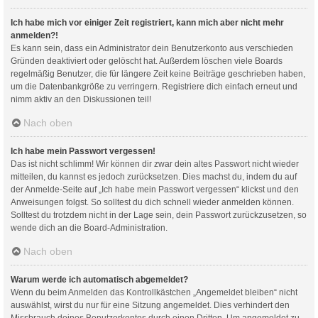
Ich habe mich vor einiger Zeit registriert, kann mich aber nicht mehr
anmelden?!
Es kann sein, dass ein Administrator dein Benutzerkonto aus verschieden
Gründen deaktiviert oder gelöscht hat. Außerdem löschen viele Boards
regelmäßig Benutzer, die für längere Zeit keine Beiträge geschrieben haben,
um die Datenbankgröße zu verringern. Registriere dich einfach erneut und
nimm aktiv an den Diskussionen teil!
Nach oben
Ich habe mein Passwort vergessen!
Das ist nicht schlimm! Wir können dir zwar dein altes Passwort nicht wieder
mitteilen, du kannst es jedoch zurücksetzen. Dies machst du, indem du auf
der Anmelde-Seite auf „Ich habe mein Passwort vergessen“ klickst und den
Anweisungen folgst. So solltest du dich schnell wieder anmelden können.
Solltest du trotzdem nicht in der Lage sein, dein Passwort zurückzusetzen, so
wende dich an die Board-Administration.
Nach oben
Warum werde ich automatisch abgemeldet?
Wenn du beim Anmelden das Kontrollkästchen „Angemeldet bleiben“ nicht
auswählst, wirst du nur für eine Sitzung angemeldet. Dies verhindert den
Missbrauch deines Benutzerkontos durch einen Dritten. Um angemeldet zu