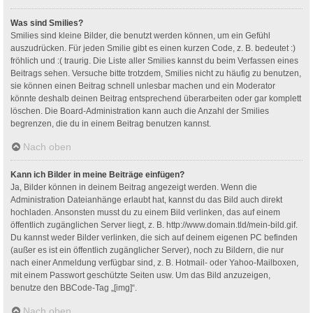
Was sind Smilies?
Smilies sind kleine Bilder, die benutzt werden können, um ein Gefühl
auszudrücken. Für jeden Smilie gibt es einen kurzen Code, z. B. bedeutet :)
fröhlich und :( traurig. Die Liste aller Smilies kannst du beim Verfassen eines
Beitrags sehen. Versuche bitte trotzdem, Smilies nicht zu häufig zu benutzen,
sie können einen Beitrag schnell unlesbar machen und ein Moderator
könnte deshalb deinen Beitrag entsprechend überarbeiten oder gar komplett
löschen. Die Board-Administration kann auch die Anzahl der Smilies
begrenzen, die du in einem Beitrag benutzen kannst.
Nach oben
Kann ich Bilder in meine Beiträge einfügen?
Ja, Bilder können in deinem Beitrag angezeigt werden. Wenn die
Administration Dateianhänge erlaubt hat, kannst du das Bild auch direkt
hochladen. Ansonsten musst du zu einem Bild verlinken, das auf einem
öffentlich zugänglichen Server liegt, z. B. http://www.domain.tld/mein-bild.gif.
Du kannst weder Bilder verlinken, die sich auf deinem eigenen PC befinden
(außer es ist ein öffentlich zugänglicher Server), noch zu Bildern, die nur
nach einer Anmeldung verfügbar sind, z. B. Hotmail- oder Yahoo-Mailboxen,
mit einem Passwort geschützte Seiten usw. Um das Bild anzuzeigen,
benutze den BBCode-Tag „[img]“.
Nach oben