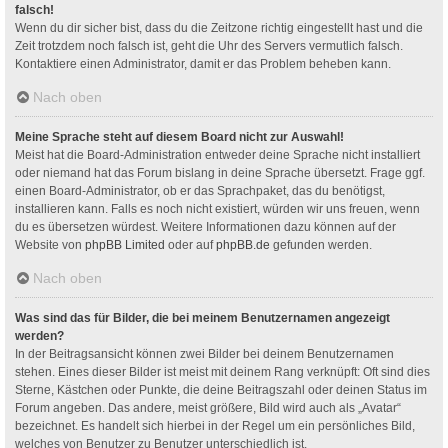
falsch!
Wenn du dir sicher bist, dass du die Zeitzone richtig eingestellt hast und die
Zeit trotzdem noch falsch ist, geht die Uhr des Servers vermutlich falsch.
Kontaktiere einen Administrator, damit er das Problem beheben kann.
Nach oben
Meine Sprache steht auf diesem Board nicht zur Auswahl!
Meist hat die Board-Administration entweder deine Sprache nicht installiert
oder niemand hat das Forum bislang in deine Sprache übersetzt. Frage ggf.
einen Board-Administrator, ob er das Sprachpaket, das du benötigst,
installieren kann. Falls es noch nicht existiert, würden wir uns freuen, wenn
du es übersetzen würdest. Weitere Informationen dazu können auf der
Website von
phpBB Limited
oder auf
phpBB.de
gefunden werden.
Nach oben
Was sind das für Bilder, die bei meinem Benutzernamen angezeigt
werden?
In der Beitragsansicht können zwei Bilder bei deinem Benutzernamen
stehen. Eines dieser Bilder ist meist mit deinem Rang verknüpft: Oft sind dies
Sterne, Kästchen oder Punkte, die deine Beitragszahl oder deinen Status im
Forum angeben. Das andere, meist größere, Bild wird auch als „Avatar“
bezeichnet. Es handelt sich hierbei in der Regel um ein persönliches Bild,
welches von Benutzer zu Benutzer unterschiedlich ist.